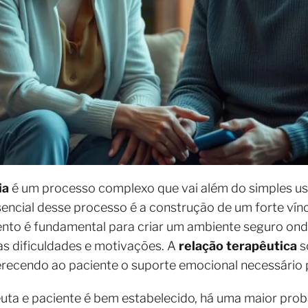
ia
é um processo complexo que vai além do simples us
cial desse processo é a construção de um forte víncu
nto é fundamental para criar um ambiente seguro onde
as dificuldades e motivações. A
relação terapêutica
s
erecendo ao paciente o suporte emocional necessário 
uta e paciente é bem estabelecido, há uma maior prob