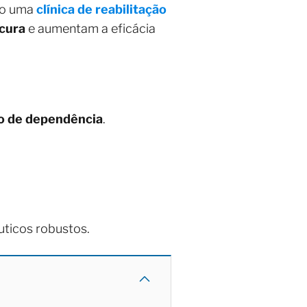
omo uma
clínica de reabilitação
cura
e aumentam a eficácia
o de dependência
.
uticos robustos.