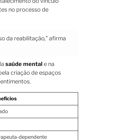
rtalecimento do vínculo
tes no processo de
o da reabilitação,” afirma
da
saúde mental
e na
pela criação de espaços
sentimentos.
efícios
zado
erapeuta-dependente