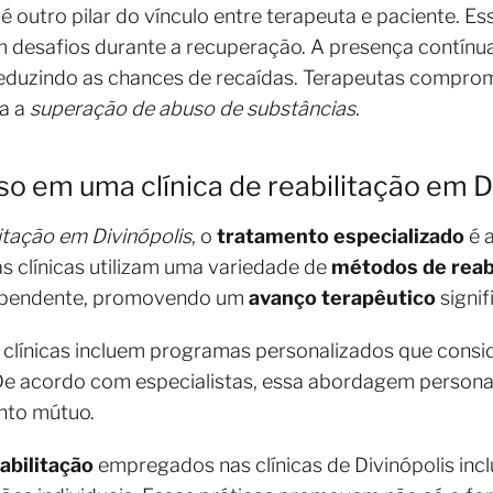
é outro pilar do vínculo entre terapeuta e paciente. Es
om desafios durante a recuperação. A presença contín
reduzindo as chances de recaídas. Terapeutas compr
ra a
superação de abuso de substâncias
.
so em uma clínica de reabilitação em D
litação em Divinópolis
, o
tratamento especializado
é a
s clínicas utilizam uma variedade de
métodos de reab
 dependente, promovendo um
avanço terapêutico
signif
as clínicas incluem programas personalizados que cons
 De acordo com especialistas, essa abordagem personal
nto mútuo.
abilitação
empregados nas clínicas de Divinópolis inc