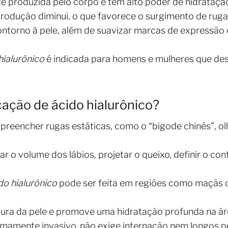
e produzida pelo corpo e tem alto poder de hidrataçã
odução diminui, o que favorece o surgimento de rugas
ontorno à pele, além de suavizar marcas de expressão 
hialurônico
é indicada para homens e mulheres que de
cação de ácido hialurônico?
reencher rugas estáticas, como o “bigode chinês”, olh
 o volume dos lábios, projetar o queixo, definir o co
do hialurônico
pode ser feita em regiões como maçãs 
tura da pele e promove uma hidratação profunda na ár
mamente invasivo, não exige internação nem longos p