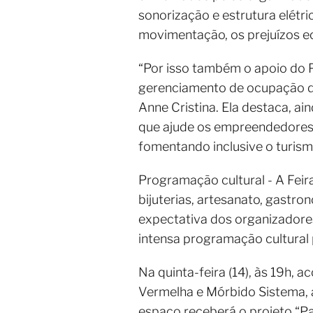
sonorização e estrutura elétri
movimentação, os prejuízos 
“Por isso também o apoio do P
gerenciamento de ocupação do
Anne Cristina. Ela destaca, a
que ajude os empreendedores, v
fomentando inclusive o turism
Programação cultural - A Fei
bijuterias, artesanato, gastro
expectativa dos organizadores
intensa programação cultural p
Na quinta-feira (14), às 19h,
Vermelha e Mórbido Sistema, a
espaço receberá o projeto “Pa