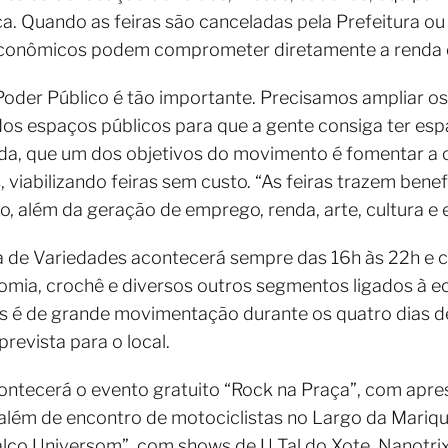
ca. Quando as feiras são canceladas pela Prefeitura ou
econômicos podem comprometer diretamente a renda d
oder Público é tão importante. Precisamos ampliar os
s espaços públicos para que a gente consiga ter espa
inda, que um dos objetivos do movimento é fomentar a 
iabilizando feiras sem custo. “As feiras trazem benefí
o, além da geração de emprego, renda, arte, cultura e
ra de Variedades acontecerá sempre das 16h às 22h e 
nomia, crochê e diversos outros segmentos ligados à e
 é de grande movimentação durante os quatro dias de 
revista para o local.
 acontecerá o evento gratuito “Rock na Praça”, com ap
lém de encontro de motociclistas no Largo da Mariquita
lco Universom”, com shows de U Tal do Xote, Nanotrix