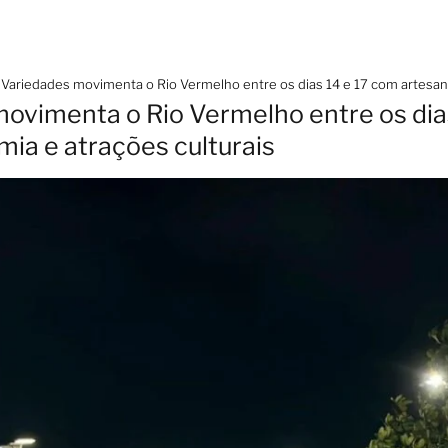
 Variedades movimenta o Rio Vermelho entre os dias 14 e 17 com artesana
movimenta o Rio Vermelho entre os dia
mia e atrações culturais