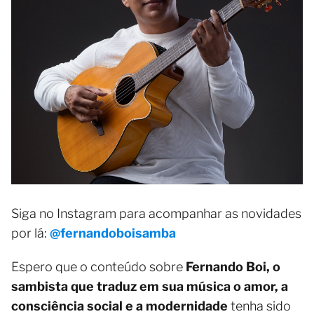
Siga no Instagram para acompanhar as novidades
por lá:
@fernandoboisamba
Espero que o conteúdo sobre
Fernando Boi, o
sambista que traduz em sua música o amor, a
consciência social e a modernidade
tenha sido