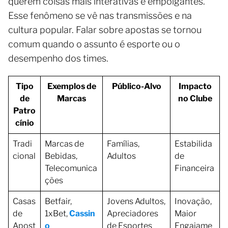
querem coisas mais interativas e empolgantes.
Esse fenômeno se vê nas transmissões e na
cultura popular. Falar sobre apostas se tornou
comum quando o assunto é esporte ou o
desempenho dos times.
Tipo
Exemplos de
Público-Alvo
Impacto
de
Marcas
no Clube
Patro
cínio
Tradi
Marcas de
Famílias,
Estabilida
cional
Bebidas,
Adultos
de
Telecomunica
Financeira
ções
Casas
Betfair,
Jovens Adultos,
Inovação,
de
1xBet,
Cassin
Apreciadores
Maior
Apost
o
de Esportes
Engajame