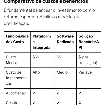
Comparativo de custos e benefícios
É fundamental balancear o investimento com o
retorno esperado. Avalie os modelos de
precificação:
Funcionalida
Plataform
Software
Solução
de / Custo
a
Dedicado
Bancária/A
Integrada
PI
Custo
$$$
$$
$ (por
Mensal
transação)
Custo de
Alto
Médio
Variável
Implementa
ção
Automação
✓
✓
✓
Gestão
✓
✗
✗