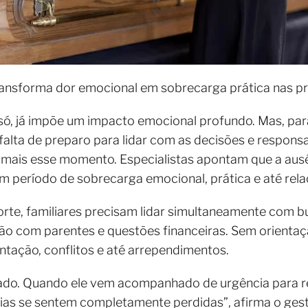
ransforma dor emocional em sobrecarga prática nas pr
 só, já impõe um impacto emocional profundo. Mas, para
 falta de preparo para lidar com as decisões e respons
mais esse momento. Especialistas apontam que a ausê
 período de sobrecarga emocional, prática e até relac
rte, familiares precisam lidar simultaneamente com b
ão com parentes e questões financeiras. Sem orientaç
tação, conflitos e até arrependimentos.
cado. Quando ele vem acompanhado de urgência para re
mílias se sentem completamente perdidas”, afirma o ge