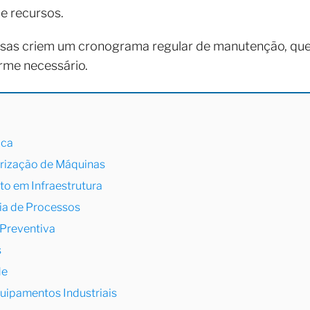
e recursos.
as criem um cronograma regular de manutenção, que 
rme necessário.
ica
orização de Máquinas
to em Infraestrutura
ia de Processos
Preventiva
s
de
uipamentos Industriais