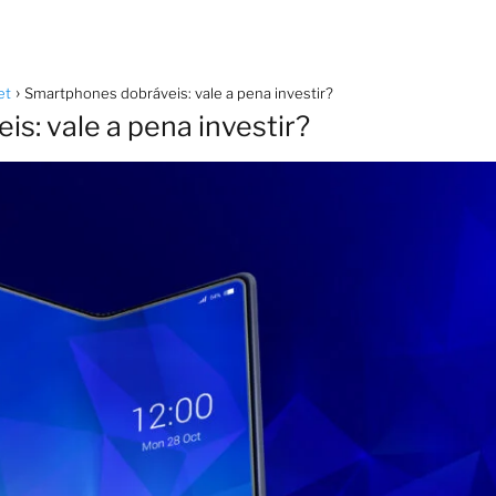
et
Smartphones dobráveis: vale a pena investir?
s: vale a pena investir?